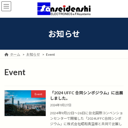
コ
ナ
ン
ビ
テ
ゲ
ン
ー
ツ
シ
お知らせ
へ
ョ
ス
ン
キ
に
ッ
移
プ
動
ホーム
お知らせ
Event
Event
「2024 UFFC 合同シンポジウム」に出展
Event
しました。
2024年9月27日
2024年9月22日～26日に台北国際コンベンショ
ンセンターで開催した「2024UFFC合同シンポ
ジウム」に株式会社昭和真空様と共同で出展し