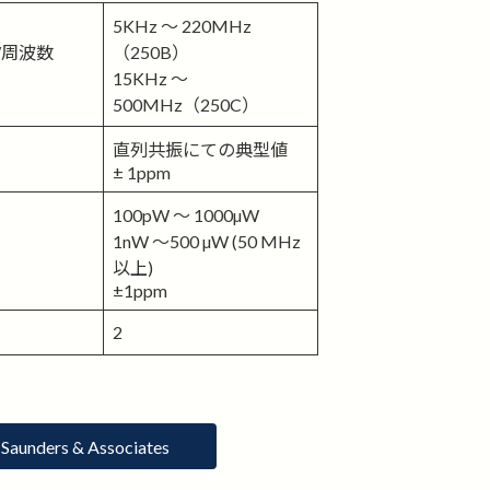
5KHz ～ 220MHz
µW周波数
（250B）
15KHz ～
500MHz（250C）
直列共振にての典型値
± 1ppm
100pW ～ 1000µW
1nW ～500 µW (50 MHz
以上)
±1ppm
2
Saunders & Associates