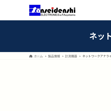
コ
ナ
ン
ビ
テ
ゲ
ン
ー
ツ
シ
へ
ョ
ネット
ス
ン
キ
に
ッ
移
プ
動
ホーム
製品情報
計測機器
ネットワークアナライザ